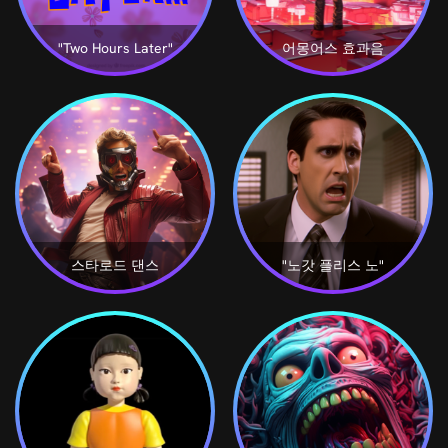
"Two Hours Later"
어몽어스 효과음
스타로드 댄스
"노갓 플리스 노"