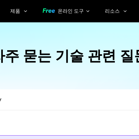
제품
온라인 도구
리소스
AI 이미지 팁
Video
YouTube
Compressor
Thumbnail
AI 목소리 팁
Grabber
자주 묻는 기술 관련 질
화질 손실 없
이 동영상 압
YouTube
축하기
Transcript
Voice
Changer
Sora
r
Watermark
실시간으
Remover
로 목소리
변조하기
Screen
KlearMax
Recorder