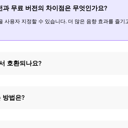
for Video
의 정식 버전과 무료 버전의 차이점은 무엇인가요?
AI Vocal
8K로 동영
을 사용자 지정할 수 있습니다. 더 많은 음향 효과를 즐
Remover
상 화질 개
선하기
Karaoke
Maker
KleanOut
for Photo
Acapella
cOS에서 호환되나요?
Extractor
사진에서
워터마크
및 배경 제
거
하는 방법은?
KlearMax
for Photo
원클릭만으로