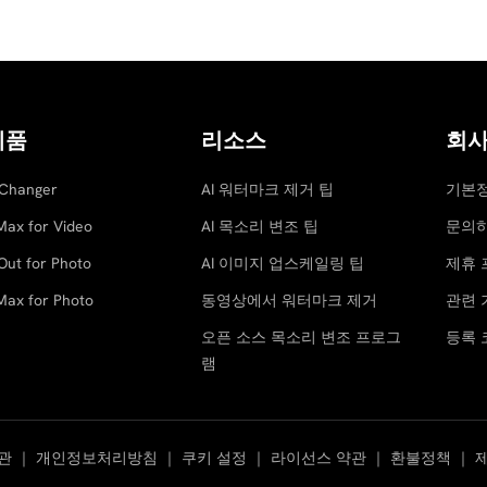
제품
리소스
회
 Changer
AI 워터마크 제거 팁
기본
Max for Video
AI 목소리 변조 팁
문의
Out for Photo
AI 이미지 업스케일링 팁
제휴 
Max for Photo
동영상에서 워터마크 제거
관련 
오픈 소스 목소리 변조 프로그
등록 
램
관
｜
개인정보처리방침
｜
쿠키 설정
｜
라이선스 약관
｜
환불정책
｜