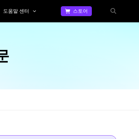
도움말 센터
스토어
동영
문
상에
의
서 워
하
터마
문
크 제
기
거하
문
는 방
의,
법
피
GIF
드
이미
백,
지에
고
서 워
객
터마
지
크 제
거하
원
는 방
등
법