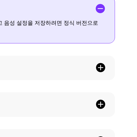
지
게티
원
이미
지에
센
기고 음성 설정을 저장하려면 정식 버전으로
서 워
터
터마
업
크 제
데
거하
이
는 방
법
트,
라
최고
이
의 스
냅챗
선
등 워
스
터마
코
크 제
드,
거 프
리
로그
던
램 탑
던
7
트
인스