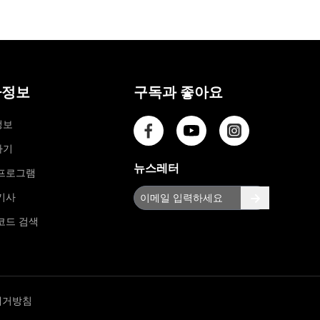
우는
및
8가지
설
이미
치
지 리
무버
사
추천
사정보
구독과 좋아요
용
최고
자
의 4
정보
가지
가
iStock
이
하기
워터
드
뉴스레터
프로그램
마크
모
제거
기사
바
프로
그램
일/
코드 검색
컴
퓨
터
솔
제거방침
루