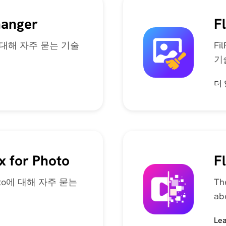
for Video
hanger
F
AI Vocal
8K로 동영
Remover
ger에 대해 자주 묻는 기술
Fi
상 화질 개
선하기
기
Karaoke
Maker
KleanOut
더
for Photo
Acapella
Extractor
사진에서
워터마크
및 배경 제
거
x for Photo
F
KlearMax
 Photo에 대해 자주 묻는
Th
for Photo
ab
원클릭만으로
Le