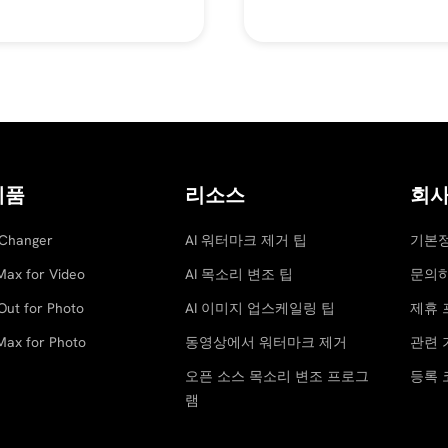
이미지 AI 업
스케일링
제품
리소스
회
 Changer
AI 워터마크 제거 팁
기본
Max for Video
AI 목소리 변조 팁
문의
Out for Photo
AI 이미지 업스케일링 팁
제휴 
Max for Photo
동영상에서 워터마크 제거
관련 
오픈 소스 목소리 변조 프로그
등록 
램