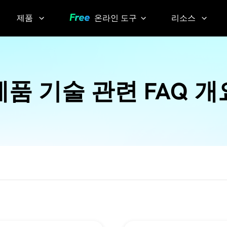
제품
온라인 도구
리소스
AI 이미지 팁
Video
YouTube
Compressor
Thumbnail
AI 목소리 팁
Grabber
제품 기술 관련 FAQ 개
화질 손실 없
이 동영상 압
YouTube
축하기
Transcript
Voice
Changer
Sora
Watermark
실시간으
Remover
로 목소리
변조하기
Screen
KlearMax
Recorder