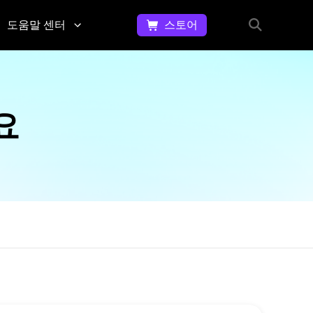
도움말 센터
스토어
동영
문
상에
의
서 워
하
터마
요
크 제
기
거하
문
는 방
의,
법
피
GIF
드
이미
백,
지에
고
서 워
객
터마
지
크 제
거하
원
는 방
등
법