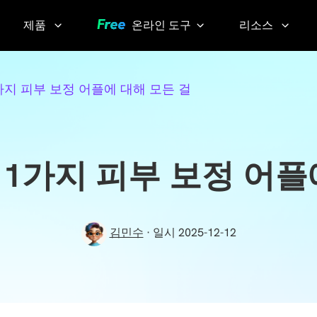
제품
온라인 도구
리소스
AI 이미지 팁
Video
YouTube
11가지 피부 보정 어플에 대해 모든 걸
Compressor
Thumbnail
AI 목소리 팁
Grabber
화질 손실 없
이 동영상 압
YouTube
 11가지 피부 보정 어
축하기
Transcript
Voice
Changer
Sora
김민수
· 일시 2025-12-12
Watermark
실시간으
Remover
로 목소리
변조하기
Screen
KlearMax
Recorder