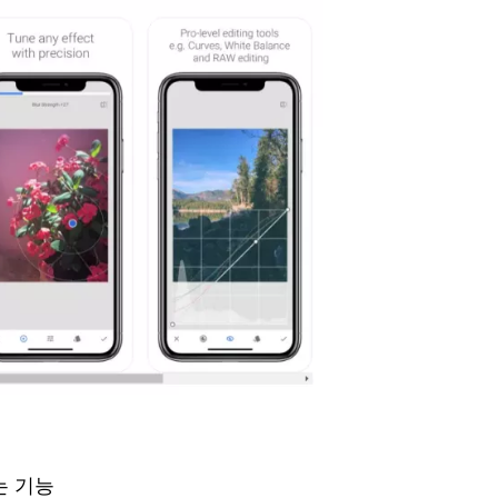
및
제거
설
하기
치
여권
사
사진
용
에서
자
배경
가
바꾸
이
는 방
드
법
모
바
워터
일/
마크
컴
를 자
퓨
동 지
터
솔
우는
루
8가지
는 기능