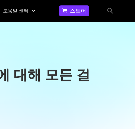
스토어
도움말 센터
동영
문
상에
의
서 워
하
기
터마
문
크 제
플에 대해 모든 걸
의,
거하
피
는 방
드
법
백,
고
GIF
객
이미
지
지에
원
서 워
등
터마