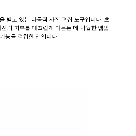
등
냅챗
등 워
다
을 받고 있는 다목적 사진 편집 도구입니다. 초
터마
운
사진의 피부를 매끄럽게 다듬는 데 탁월한 앱입
로
크 제
집 기능을 결합한 앱입니다.
드
거 프
센
로그
터
램 탑
소
7
프
인스
트
웨
타그
어
램 사
무
진에
료
서 워
다
터마
운
크를
로
드
쉽게