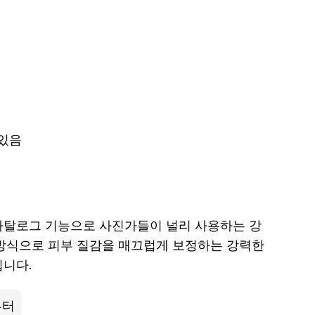
션
이미
지 리
무버
추천
최고
의 4
가지
 있음
iStock
워터
마크
제거
카탈로그 기능으로 사진가들이 널리 사용하는 강
프로
 방식으로 피부 질감을 매끄럽게 보정하는 강력한
그램
입니다.
부터