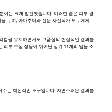
지
크 제
원
거하
앱 분야는 크게 발전했습니다. 이러한 앱은 피부 결
센
는 방
점을 두며, 아마추어와 전문 사진작가 모두에게
터
법
업
데
게티
 편리함을 유지하면서도 고품질의 현실적인 결과를
이
이미
 피부 보정 성능이 뛰어난 상위 11개의 앱을 소
트,
지에
라
서 워
이
터마
선
크 제
스
코
거하
드,
는 방
리
들어주는 혁신적인 도구입니다. 자연스러운 결과를
법
던
최고
던
트
의 스