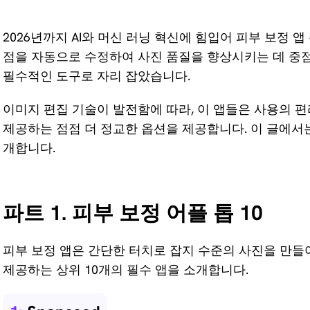
for Video
2026년까지 AI와 머신 러닝 혁신에 힘입어 피부 보정 
AI Vocal
8K로 동영
점을 자동으로 수정하여 사진 품질을 향상시키는 데 중
Remover
상 화질 개
필수적인 도구로 자리 잡았습니다.
선하기
Karaoke
Maker
KleanOut
이미지 편집 기술이 발전함에 따라, 이 앱들은 사용의
for Photo
제공하는 점점 더 정교한 옵션을 제공합니다. 이 글에서는
Acapella
개합니다.
Extractor
사진에서
워터마크
및 배경 제
파트 1. 피부 보정 어플 톱 10
거
KlearMax
피부 보정 앱은 간단한 터치로 잡지 수준의 사진을 만
for Photo
제공하는 상위 10개의 필수 앱을 소개합니다.
원클릭만으로