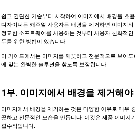
for Video
쉽고 간단한 기술부터 시작하여 이미지에서 배경을 효율
AI Vocal
8K로 동영
디자이너든 캐주얼 사용자든 배경을 제거하면 이미지의 
Remover
상 화질 개
정교한 소프트웨어를 사용하는 것부터 사용자 친화적인 
선하기
Karaoke
두를 위한 방법이 있습니다.
Maker
KleanOut
for Photo
이 가이드에서는 이미지를 깨끗하고 전문적으로 보이도록
Acapella
에 맞는 완벽한 솔루션을 찾도록 보장합니다.
Extractor
사진에서
워터마크
및 배경 제
1부. 이미지에서 배경을 제거해야
거
KlearMax
이미지에서 배경을 제거하는 것은 다양한 이유로 매우 중
for Photo
끗하고 전문적인 모습을 만듭니다. 이것은 제품 이미지
필수적입니다.
원클릭만으로