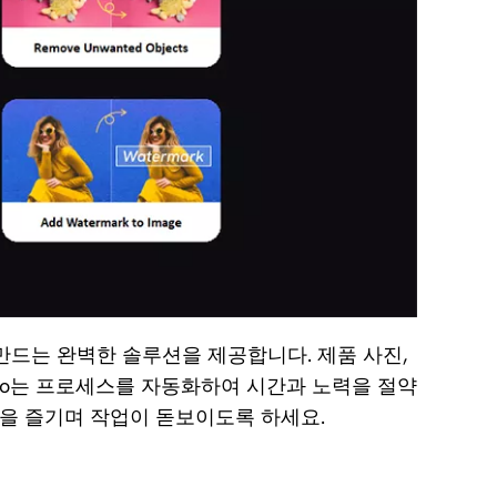
및
제거
설
하기
치
여권
사
사진
용
에서
자
배경
가
바꾸
이
는 방
드
법
모
바
워터
일/
만드는 완벽한 솔루션을 제공합니다. 제품 사진,
마크
컴
Photo는 프로세스를 자동화하여 시간과 노력을 절약
를 자
퓨
을 즐기며 작업이 돋보이도록 하세요.
동 지
터
솔
우는
루
8가지