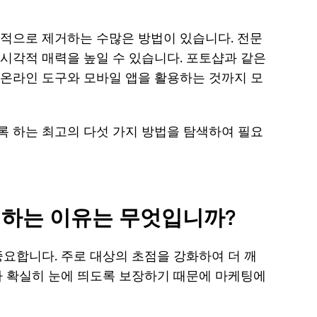
지
크 제
원
거하
적으로 제거하는 수많은 방법이 있습니다. 전문
센
는 방
시각적 매력을 높일 수 있습니다. 포토샵과 같은
터
법
온라인 도구와 모바일 앱을 활용하는 것까지 모
업
데
게티
이
이미
 하는 최고의 다섯 가지 방법을 탐색하여 필요
트,
지에
라
서 워
이
터마
선
크 제
스
 하는 이유는 무엇입니까?
코
거하
드,
는 방
리
요합니다. 주로 대상의 초점을 강화하여 더 깨
법
던
가 확실히 눈에 띄도록 보장하기 때문에 마케팅에
최고
던
트
의 스