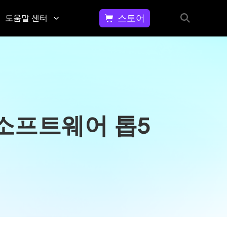
스토어
도움말 센터
동영
문
상에
의
서 워
하
기
터마
문
크 제
 소프트웨어 톱5
의,
거하
피
는 방
드
법
백,
고
GIF
객
이미
지
지에
원
서 워
등
터마