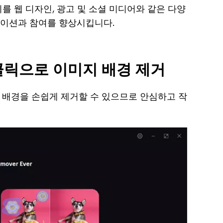
등
냅챗
를 웹 디자인, 광고 및 소셜 미디어와 같은 다양
등 워
다
케이션과 참여를 향상시킵니다.
터마
운
로
크 제
드
거 프
에서 원클릭으로 이미지 배경 제거
센
로그
터
램 탑
 배경을 손쉽게 제거할 수 있으므로 안심하고 작
소
7
프
인스
트
웨
타그
어
램 사
무
진에
료
서 워
다
터마
운
크를
로
드
쉽게