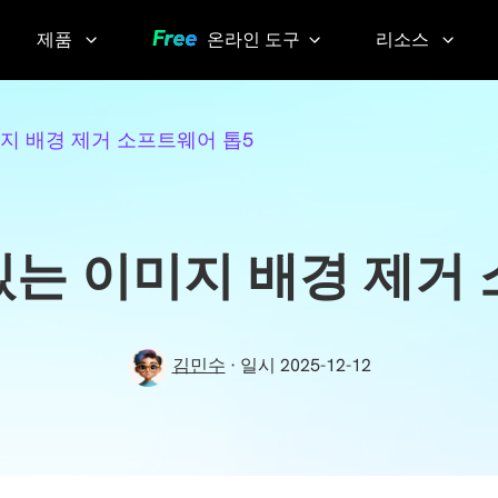
제품
온라인 도구
리소스
AI 이미지 팁
Video
YouTube
미지 배경 제거 소프트웨어 톱5
Compressor
Thumbnail
AI 목소리 팁
Grabber
화질 손실 없
이 동영상 압
YouTube
 있는 이미지 배경 제거
축하기
Transcript
Voice
Changer
Sora
김민수
· 일시 2025-12-12
Watermark
실시간으
Remover
로 목소리
변조하기
Screen
KlearMax
Recorder