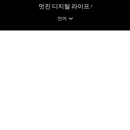
멋진 디지털 라이프!
언어
핫 제품
리소스
Voice Changer
AI 워터마크 제거 팁
KlearMax for Video
AI 목소리 변조 팁
KleanOut for Photo
AI 이미지 업스케일링 팁
KlearMax for Photo
동영상에서 워터마크 제거
오픈 소스 목소리 변조 프로그램
회사정보
구독과 좋아요
기본정보
문의하기
뉴스레터