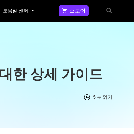
스토어
도움말 센터
동영
문
상에
의
서 워
하
기
터마
문
크 제
에 대한 상세 가이드
의,
거하
피
는 방
드
법
백,
고
5 분 읽기
GIF
객
이미
지
지에
원
서 워
등
터마