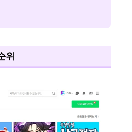
등
냅챗
등 워
다
터마
운
로
크 제
드
거 프
센
로그
터
램 탑
 순위
소
7
프
인스
트
웨
타그
어
램 사
무
진에
료
서 워
다
터마
운
크를
로
드
쉽게