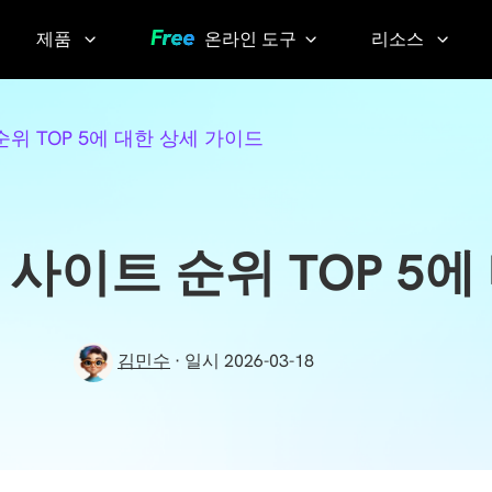
제품
온라인 도구
리소스
AI 이미지 팁
Video
YouTube
 순위 TOP 5에 대한 상세 가이드
Compressor
Thumbnail
AI 목소리 팁
Grabber
화질 손실 없
이 동영상 압
YouTube
웹툰 사이트 순위 TOP 5
축하기
Transcript
Voice
Changer
Sora
김민수
· 일시 2026-03-18
Watermark
실시간으
Remover
로 목소리
변조하기
Screen
KlearMax
Recorder