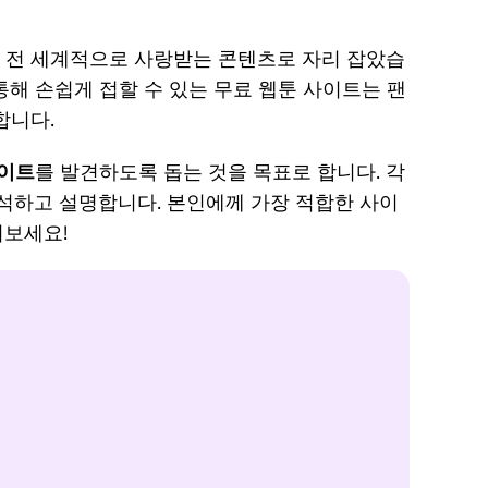
지
크 제
원
거하
 전 세계적으로 사랑받는 콘텐츠로 자리 잡았습
센
는 방
 통해 손쉽게 접할 수 있는 무료 웹툰 사이트는 팬
터
법
합니다.
업
데
게티
사이트
를 발견하도록 돕는 것을 목표로 합니다. 각
이
이미
분석하고 설명합니다. 본인에께 가장 적합한 사이
트,
지에
겨보세요!
라
서 워
이
터마
선
크 제
스
코
거하
드,
는 방
리
법
던
최고
던
트
의 스