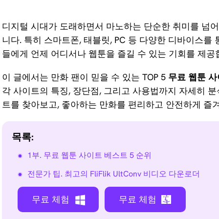
for Video
디지털 시대가 도래하면서 마노하는 단순한 취미를 넘어
AI Vocal
8K로 동영
니다. 특히 스마트폰, 태블릿, PC 등 다양한 디바이스를
Remover
상 화질 개
들에게 언제 어디서나 웹툰을 즐길 수 있는 기회를 제공
선하기
Karaoke
Maker
KleanOut
이 글에서는 만화 팬이 믿을 수 있는 TOP 5
무료 웹툰 
for Photo
각 사이트의 특징, 장단점, 그리고 사용법까지 자세히 
Acapella
트를 찾아보고, 좋아하는 만화를 편리하고 안전하게 즐
Extractor
사진에서
워터마크
목록:
및 배경 제
거
1부. 무료 웹툰 사이트 베스트 5 순위
KlearMax
전문가 팁. 최고의 FliFlik UltConv 비디오 다운로더
for Photo
무료 체험
무료 체험
원클릭만으로