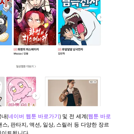
및
제거
설
하기
치
여권
사
사진
용
에서
자
배경
가
바꾸
이
는 방
드
법
모
바
워터
일/
마크
컴
를 자
퓨
동 지
터
국내(
네이버 웹툰 바로가기
) 및 전 세계(
웹툰 바로
솔
우는
, 판타지, 액션, 일상, 스릴러 등 다양한 장르
루
8가지
데이트됩니다.