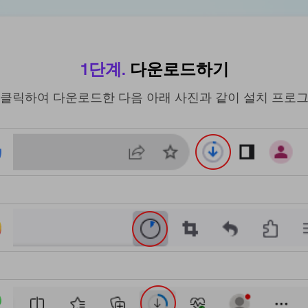
for Video
AI Vocal
8K로 동영
Remover
상 화질 개
1단계.
다운로드하기
선하기
Karaoke
클릭하여 다운로드한 다음 아래 사진과 같이 설치 프로
Maker
KleanOut
for Photo
Acapella
Extractor
사진에서
워터마크
및 배경 제
거
KlearMax
for Photo
원클릭만으로