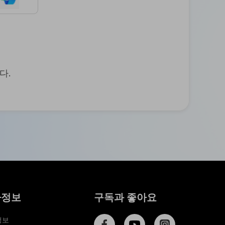
등
타그
램 사
다
진에
운
서 워
터마
로
크를
드
쉽게
다.
센
제거
터
하기
소
여권
프
사진
트
에서
웨
배경
바꾸
어
는 방
무
법
료
워터
다
마크
사정보
구독과 좋아요
운
를 자
로
동 지
정보
드