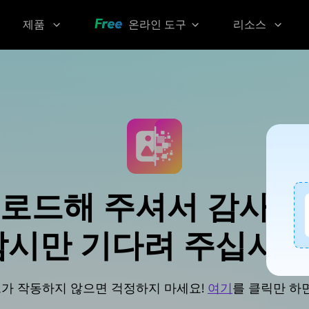
제품
온라인 도구
리소스
AI 이미지 팁
Video
YouTube
Compressor
Thumbnail
AI 목소리 팁
Grabber
화질 손실 없
이 동영상 압
YouTube
축하기
Transcript
Voice
로드해 주셔서 감사합
Changer
Sora
시만 기다려 주십시오.
Watermark
실시간으
Remover
로 목소리
변조하기
Screen
가 작동하지 않으면 걱정하지 마세요!
여기
를 클릭만 하
KlearMax
Recorder