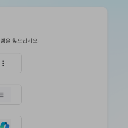
지
게티
원
이미
지에
센
서 워
터
터마
업
크 제
그램을 찾으십시오.
데
거하
이
는 방
법
트,
라
최고
이
의 스
냅챗
선
등 워
스
터마
코
크 제
드,
거 프
리
로그
던
램 탑
던
7
트
인스