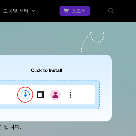
도움말 센터
스토어
동영
문
상에
의
서 워
하
터마
크 제
기
거하
문
는 방
의,
Click to Install
법
피
GIF
드
니다.
이미
백,
지에
고
서 워
..
객
터마
지
크 제
거하
원
는 방
면 됩니다.
등
법